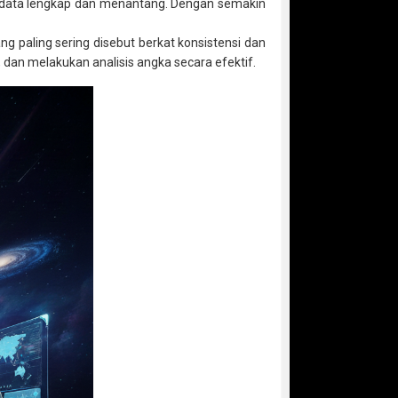
t data lengkap dan menantang. Dengan semakin
g paling sering disebut berkat konsistensi dan
dan melakukan analisis angka secara efektif.