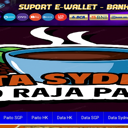
Paito SGP
Paito HK
Data HK
Data SGP
Data Sydn