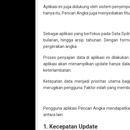
Aplikasi ini juga didukung oleh sistem penyi
hanya itu, Pencari Angka juga menyediakan fit
Sebagai aplikasi yang berfokus pada Data Sydn
bulanan, hingga arsip tahunan. Dengan for
pergerakan angka.
Proses penyajian data di aplikasi ini dilaku
aplikasi akan menampilkan update hanya dala
keterlambatan.
Ketepatan data menjadi prioritas utama bag
merugikan pengguna. Faktor inilah yang membu
Pengguna aplikasi Pencari Angka mendapatkan
antara lain:
1. Kecepatan Update