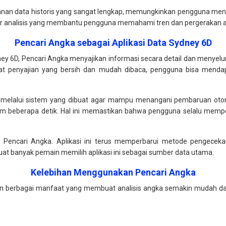
mpanan data historis yang sangat lengkap, memungkinkan pengguna mene
ur analisis yang membantu pengguna memahami tren dan pergerakan ang
Pencari Angka sebagai Aplikasi Data Sydney 6D
ey 6D, Pencari Angka menyajikan informasi secara detail dan menyelur
mat penyajian yang bersih dan mudah dibaca, pengguna bisa men
kan melalui sistem yang dibuat agar mampu menangani pembaruan oto
m beberapa detik. Hal ini memastikan bahwa pengguna selalu mempe
i Pencari Angka. Aplikasi ini terus memperbarui metode pengeceka
at banyak pemain memilih aplikasi ini sebagai sumber data utama.
Kelebihan Menggunakan Pencari Angka
 berbagai manfaat yang membuat analisis angka semakin mudah dan 