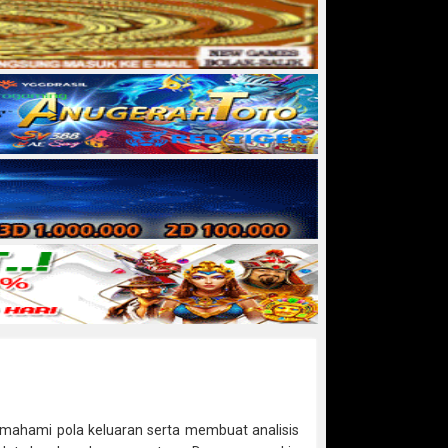
emahami pola keluaran serta membuat analisis